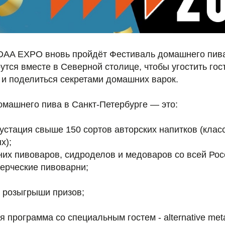
 DAA EXPO вновь пройдёт Фестиваль домашнего пив
утся вместе в Северной столице, чтобы угостить го
 и поделиться секретами домашних варок.
омашнего пива в Санкт-Петербурге — это:
устация свыше 150 сортов авторских напитков (клас
х);
них пивоваров, сидроделов и медоваров со всей Рос
ерческие пивоварни;
и розыгрыши призов;
 программа со специальным гостем - alternative met