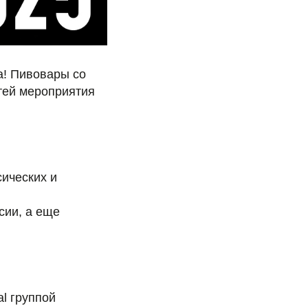
а! Пивовары со
стей мероприятия
сических и
сии, а еще
al группой